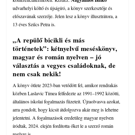
udvarhelyi költő és újságíró, a könyv szerkesztője és
előszavának szerzője. Jelen lesz a könyv illusztrátora, a
13 éves Szűcs Petra is.
„A repülő bicikli és más
történetek”: kétnyelvű meséskönyv,
magyar és román nyelven – jó
választás a vegyes családoknak, de
nem csak nekik!
A könyv ötlete 2023-ban vetődött fel, amikor rendrakás
közben Laslavic Tímea felfedezte az 1991–1992 közötti,
általános iskolai fogalmazás füzeteit. Újraolvasva azokat,
arra gondolt, hogy kicsit átdolgozva akár meg is lehetne
jelentetni. A fogalmazások eredetileg magyar nyelven
íródtak, 2024. elején fordította őket le a szerző román
nyelvre is.