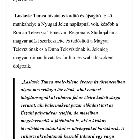
Laslavic Tímea
hivatalos fordító és újságíró. Első
munkahelye a Nyugati Jelen napilapnál volt, később a
Román Televízió Temesvári Regionális Stúdiójában a
magyar adást szerkesztette és tudósított a Magyar
Televíziónak és a Duna Televíziónak is. Jelenleg
magyar–román hivatalos fordító, és szabadúszóként
dolgozik.
„Laslavic Tímea nyolc-kilenc évesen írt történeteiben
olyan mesevilágot tár elénk, ahol emberi
tulajdonságokkal ruházza fel az életre keltett sárga
ceruzát, aki balerinaként pazar előadást tart az
Északi pályaudvar tetején, de meséiben
megelevenedik a játékbaba is, aki a kislány
távollétében állatokkal és növényekkel barátkozik. A
cirkuszi akrobatának készülő Eduárd egy varjú