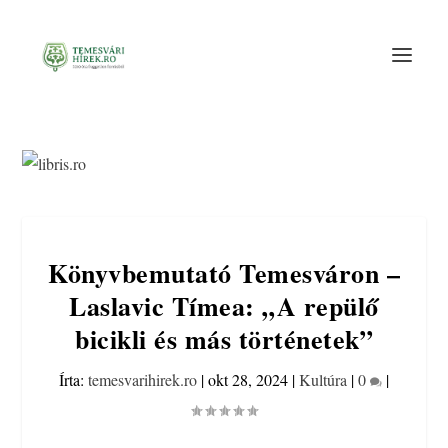
Könyvbemutató Temesváron –
Laslavic Tímea: „A repülő
bicikli és más történetek”
Írta:
temesvarihirek.ro
|
okt 28, 2024
|
Kultúra
|
0
|