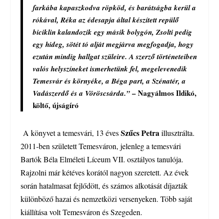
farkába kapaszkodva röpköd, és barátságba kerül a
rókával, Réka az édesapja által készített repülő
biciklin kalandozik egy másik bolygón, Zsolti pedig
egy hideg, sötét tó alját megjárva megfogadja, hogy
ezután mindig hallgat szüleire. A szerző történeteiben
valós helyszíneket ismerhetünk fel, megelevenedik
Temesvár és környéke, a Béga part, a Szénatér, a
– Nagyálmos Ildikó,
Vadászerdő és a Vöröscsárda.”
költő, újságíró
Szűcs Petra
A könyvet a temesvári, 13 éves
illusztrálta.
2011-ben született Temesváron, jelenleg a temesvári
Bartók Béla Elméleti Líceum VII. osztályos tanulója.
Rajzolni már kétéves korától nagyon szeretett. Az évek
során hatalmasat fejlődött, és számos alkotását díjazták
különböző hazai és nemzetközi versenyeken. Több saját
kiállítása volt Temesváron és Szegeden.