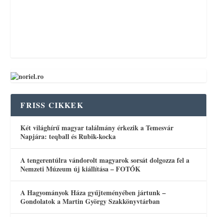
FRISS CIKKEK
Két világhírű magyar találmány érkezik a Temesvár
Napjára: teqball és Rubik-kocka
A tengerentúlra vándorolt magyarok sorsát dolgozza fel a
Nemzeti Múzeum új kiállítása – FOTÓK
A Hagyományok Háza gyűjteményében jártunk –
Gondolatok a Martin György Szakkönyvtárban