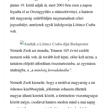
június 19. körül adják át, mert 2001-ben ezen a napon
fogadta el az Országgyűlés a státusztörvényt, a határon
túli magyarság szülőföldjén megmaradását célzó
jogszabályt, amelynek egyik kidolgozója Lőrincz Csaba
volt.
Németh Zsolt azt mondta, Trianon 105 évvel ezelőtt
nemzeti sokk volt, de tovább kell lépni, előre kell nézni, a
tartalom előjelét átfordítani összetartozásba, az egymásra
utaltságba, a „a
minőség forradalmába”.
Németh Zsolt kiemelte, hogy a moldvai magyarság a mi
őshonos kisebbségünk, jóformán sohasem élhettek
magyar állami keretek között, a történelem viszontagságai
között mégis, csodával határos módon mind a mai napig