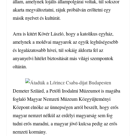
állam, amelynek lojális állampolgárai voltak, túl sokszor
akarta megváltoztatni, rájuk próbálván erőltetni egy
másik nyelvet és kultúrát.
Arra is kitért Kövér László, hogy a katolikus egyház,
amelynek a moldvai magyarok az egyik leghűségesebb
és legalázatosabb hívei, túl sokáig áldozta fel az
anyanyelvi hitélet biztosítását más világi szempontok
oltárán.
Demeter Szilárd, a Petőfi Irodalmi Múzeumot is magába
foglaló Magyar Nemzeti Múzeum Közgyűjteményi
Központ elnöke az ünnepségen arról beszélt, hogy erős
magyar nemzet nélkül az erdélyi magyarság sem fog
tudni erős maradni, a magyar jövő kulcsa pedig az erős
nemzeti kormány.