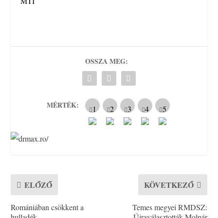
MTI
OSSZA MEG:
MÉRTÉK:
ELŐZŐ
KÖVETKEZŐ
Romániában csökkent a
Temes megyei RMDSZ:
hulladék
Újraválasztották Molnár