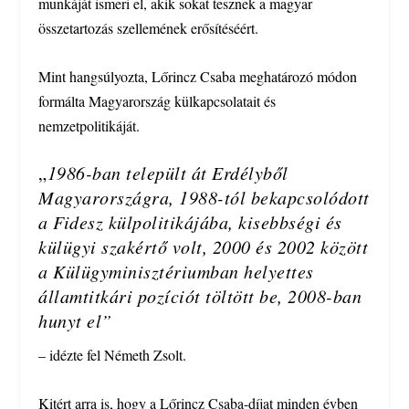
munkáját ismeri el, akik sokat tesznek a magyar
összetartozás szellemének erősítéséért.
Mint hangsúlyozta, Lőrincz Csaba meghatározó módon
formálta Magyarország külkapcsolatait és
nemzetpolitikáját.
„
1986-ban települt át Erdélyből
Magyarországra, 1988-tól bekapcsolódott
a Fidesz külpolitikájába, kisebbségi és
külügyi szakértő volt, 2000 és 2002 között
a Külügyminisztériumban helyettes
államtitkári pozíciót töltött be, 2008-ban
hunyt el”
– idézte fel Németh Zsolt.
Kitért arra is, hogy a Lőrincz Csaba-díjat minden évben