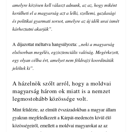
amelyre közösen kell választ adnunk, az az, hogy miként
kerülheti el a magyarság azt a lelki, szellemi, gazdasági
és politikai gyarmati sorsot, amelyre az új idők urai ismét
kárhoztatni akarják”.
A díjazottat méltatva hangsúlyozta:
„neki a magyarság
elsősorban megélés, egzisztenciális valóság. Megérkezett,
egy olyan célba ért, amelyet nem földrajzi koordináták
jelöltek ki”.
A házelnök szólt arról, hogy a moldvai
magyarság három ok miatt is a nemzet
legmostohább közössége volt.
Mint felidézte, az elmúlt évszázadokban a magyar állam
gyakran megfeledkezett a Kárpát-medencén kívül élő
közösségeiről, emellett a moldvai magyarokat az az