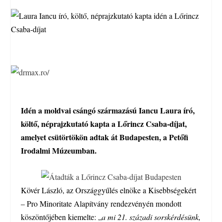
Idén a moldvai csángó származású Iancu Laura író,
költő, néprajzkutató kapta a Lőrincz Csaba-díjat,
amelyet csütörtökön adtak át Budapesten, a Petőfi
Irodalmi Múzeumban.
Kövér László, az Országgyűlés elnöke a Kisebbségekért
– Pro Minoritate Alapítvány rendezvényén mondott
köszöntőjében kiemelte: „
a mi 21. századi sorskérdésünk,