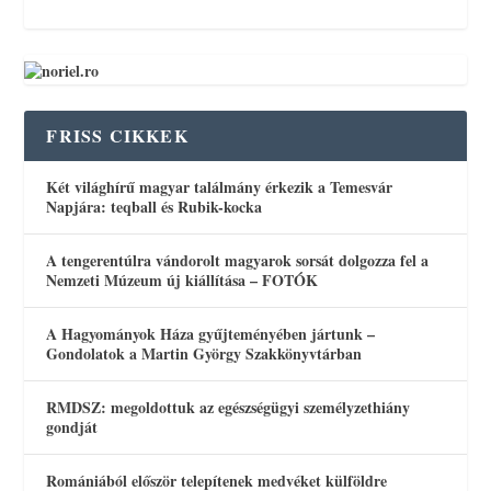
FRISS CIKKEK
Két világhírű magyar találmány érkezik a Temesvár
Napjára: teqball és Rubik-kocka
A tengerentúlra vándorolt magyarok sorsát dolgozza fel a
Nemzeti Múzeum új kiállítása – FOTÓK
A Hagyományok Háza gyűjteményében jártunk –
Gondolatok a Martin György Szakkönyvtárban
RMDSZ: megoldottuk az egészségügyi személyzethiány
gondját
Romániából először telepítenek medvéket külföldre