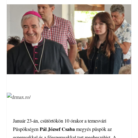
Január 23-án, csütörtökön 10 órakor a temesvári
Pál József Csaba
Püspökségen
megyés püspök az
esperesekkel és a főesperesekkel tart megbeszélést. A