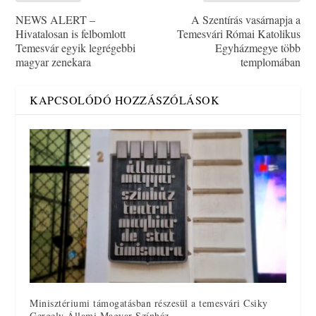
NEWS ALERT –
A Szentírás vasárnapja a
Hivatalosan is felbomlott
Temesvári Római Katolikus
Temesvár egyik legrégebbi
Egyházmegye több
magyar zenekara
templomában
KAPCSOLÓDÓ HOZZÁSZÓLÁSOK
Minisztériumi támogatásban részesül a temesvári Csiky
Gergely Állami Magyar Színház