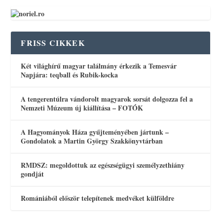
FRISS CIKKEK
Két világhírű magyar találmány érkezik a Temesvár
Napjára: teqball és Rubik-kocka
A tengerentúlra vándorolt magyarok sorsát dolgozza fel a
Nemzeti Múzeum új kiállítása – FOTÓK
A Hagyományok Háza gyűjteményében jártunk –
Gondolatok a Martin György Szakkönyvtárban
RMDSZ: megoldottuk az egészségügyi személyzethiány
gondját
Romániából először telepítenek medvéket külföldre