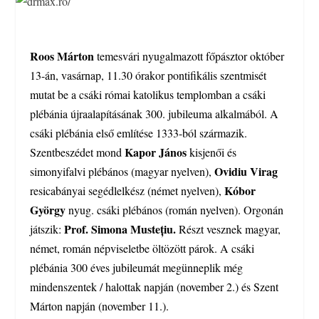
Roos Márton
temesvári nyugalmazott főpásztor október
13-án, vasárnap, 11.30 órakor pontifikális szentmisét
mutat be a csáki római katolikus templomban a csáki
plébánia újraalapításának 300. jubileuma alkalmából. A
csáki plébánia első említése 1333-ból származik.
Kapor János
Szentbeszédet mond
kisjenői és
Ovidiu Virag
simonyifalvi plébános (magyar nyelven),
Kóbor
resicabányai segédlelkész (német nyelven),
György
nyug. csáki plébános (román nyelven). Orgonán
Prof. Simona Mustețiu.
játszik:
Részt vesznek magyar,
német, román népviseletbe öltözött párok. A csáki
plébánia 300 éves jubileumát megünneplik még
mindenszentek / halottak napján (november 2.) és Szent
Márton napján (november 11.).