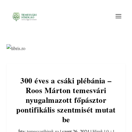
300 éves a csáki plébánia –
Roos Márton temesvári
nyugalmazott főpásztor
pontifikális szentmisét mutat
be
Írta:
temesvarihirek.ro
|
szept 26, 2024
|
Hirek
|
0
|