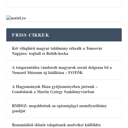
FRISS CIKKEK
Két világhírű magyar találmány érkezik a Temesvár
Napjára: teqball és Rubik-kocka
A tengerentúlra vándorolt magyarok sorsát dolgozza fel a
Nemzeti Múzeum új kiállítása – FOTÓK
A Hagyományok Háza gyűjteményében jártunk –
Gondolatok a Martin György Szakkönyvtárban
RMDSZ: megoldottuk az egészségügyi személyzethiány
gondját
Romániából először telepítenek medvéket külföldre