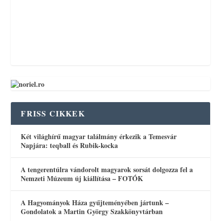
FRISS CIKKEK
Két világhírű magyar találmány érkezik a Temesvár
Napjára: teqball és Rubik-kocka
A tengerentúlra vándorolt magyarok sorsát dolgozza fel a
Nemzeti Múzeum új kiállítása – FOTÓK
A Hagyományok Háza gyűjteményében jártunk –
Gondolatok a Martin György Szakkönyvtárban