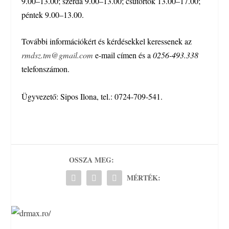
9.00–13.00; szerda 9.00–13.00; csütörtök 13.00–17.00;
péntek 9.00–13.00.
További információkért és kérdésekkel keressenek az
rmdsz.tm@gmail.com
e-mail címen és a
0256-493.338
telefonszámon.
Ügyvezető: Sipos Ilona, tel.: 0724-709-541.
OSSZA MEG:
MÉRTÉK: