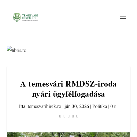
A temesvári RMDSZ-iroda
nyári ügyfélfogadása
Írta:
temesvarihirek.ro
|
jún 30, 2026
|
Politika
|
0
|