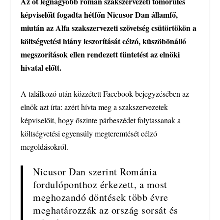
Az öt legnagyobb román szakszervezeti tömörülés
képviselőit fogadta hétfőn Nicusor Dan államfő,
miután az Alfa szakszervezeti szövetség csütörtökön a
költségvetési hiány leszorítását célzó, küszöbönálló
megszorítások ellen rendezett tüntetést az elnöki
hivatal előtt.
A találkozó után közzétett Facebook-bejegyzésében az
elnök azt írta: azért hívta meg a szakszervezetek
képviselőit, hogy őszinte párbeszédet folytassanak a
költségvetési egyensúly megteremtését célzó
megoldásokról.
Nicusor Dan szerint Románia
fordulóponthoz érkezett, a most
meghozandó döntések több évre
meghatározzák az ország sorsát és