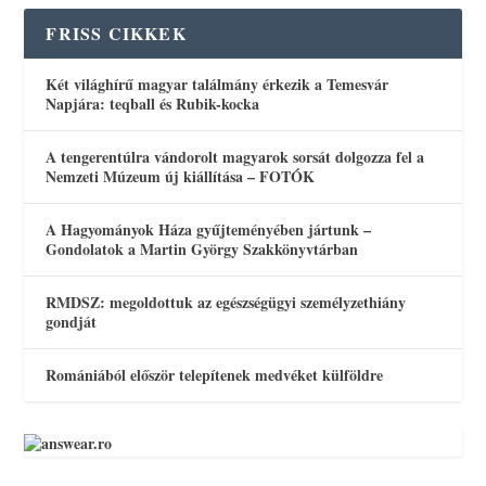
FRISS CIKKEK
Két világhírű magyar találmány érkezik a Temesvár
Napjára: teqball és Rubik-kocka
A tengerentúlra vándorolt magyarok sorsát dolgozza fel a
Nemzeti Múzeum új kiállítása – FOTÓK
A Hagyományok Háza gyűjteményében jártunk –
Gondolatok a Martin György Szakkönyvtárban
RMDSZ: megoldottuk az egészségügyi személyzethiány
gondját
Romániából először telepítenek medvéket külföldre