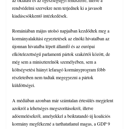
az oktatási és az egészségügyi rendszerre, illetve a
rendvédelmi szervekre nem terjednek ki a javasolt
kiadáscsökkentő intézkedések.
Romániában május utolsó napjaiban kezdődtek meg a
kormányalakítási egyeztetések az elnöki hivatalban az
újonnan hivatalba lépett államfő és az európai
elkötelezettségű parlamenti pártok szakértői között, de
még sem a miniszterelnök személyében, sem a
költségvetési hiányt lefaragó kormányprogram főbb
részleteiben nem tudtak megegyezni a pártok
küldöttségei.
A médiában azonban már számtalan értesülés megjelent
azokról a lehetséges megszorításokról, illetve
adóemelésekről, amelyekkel a beiktatandó új koalíciós
kormány megfékezné a tarthatatlanul magas, a GDP 9