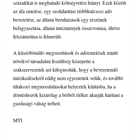
százalékát is meghaladó költségvetési hiányt. Ezek között
az áfa emelése, egy szolidaritási (többkulcsos) adó
bevezetése, az állami beruházások egy részének
befagyasztása, állami intézmények összevonása, illetve
felszámolása is felmerült.
A küszöbönálló megszorítások és adóemelések miatti
növekvő társadalmi feszültség közepette a
szakszervezetek azt kifogásolták, hogy a bevezetendő
intézkedésekről eddig nem egyeztettek velük, és további
tiltakozó megmozdulásokat helyeztek kilátásba, ha a
döntéshozók kizárólag a bérből élőkre akarják hárítani a
gazdasági válság terheit.
MTI