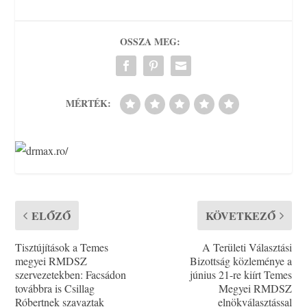
OSSZA MEG:
MÉRTÉK:
ELŐZŐ
KÖVETKEZŐ
Tisztújítások a Temes
A Területi Választási
megyei RMDSZ
Bizottság közleménye a
szervezetekben: Facsádon
június 21-re kiírt Temes
továbbra is Csillag
Megyei RMDSZ
Róbertnek szavaztak
elnökválasztással