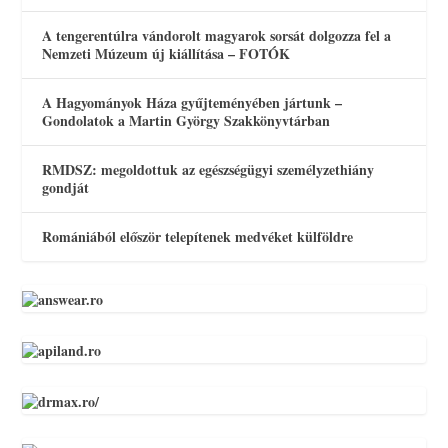
A tengerentúlra vándorolt magyarok sorsát dolgozza fel a
Nemzeti Múzeum új kiállítása – FOTÓK
A Hagyományok Háza gyűjteményében jártunk –
Gondolatok a Martin György Szakkönyvtárban
RMDSZ: megoldottuk az egészségügyi személyzethiány
gondját
Romániából először telepítenek medvéket külföldre