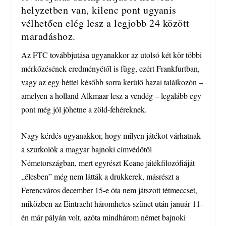
helyzetben van, kilenc pont ugyanis
vélhetően elég lesz a legjobb 24 között
maradáshoz.
Az FTC továbbjutása ugyanakkor az utolsó két kör többi
mérkőzésének eredményétől is függ, ezért Frankfurtban,
vagy az egy héttel később sorra kerülő hazai találkozón –
amelyen a holland Alkmaar lesz a vendég – legalább egy
pont még jól jöhetne a zöld-fehéreknek.
Nagy kérdés ugyanakkor, hogy milyen játékot várhatnak
a szurkolók a magyar bajnoki címvédőtől
Németországban, mert egyrészt Keane játékfilozófiáját
„élesben” még nem látták a drukkerek, másrészt a
Ferencváros december 15-e óta nem játszott tétmeccset,
miközben az Eintracht háromhetes szünet után január 11-
én már pályán volt, azóta mindhárom német bajnoki