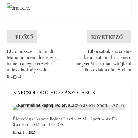
ELŐZŐ
KÖVETKEZŐ
EU-elnökség – Schmidt
Elbocsátják a szenátus
Mária: minden idők egyik,
alkalmazottainak csaknem
ha nem a legsikeresebb
negyedét, spontán sztrájkkal
uniós elnöksége volt a
tiltakoztak a döntés ellen
magyar
KAPCSOLÓDÓ HOZZÁSZÓLÁSOK
Életműdíjat kapott Bölöni László az M4 Sport – Az Év
Sportolója Gálán | FOTÓK
január 14, 2025