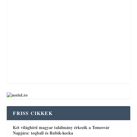
FRISS CIKKEK
Két világhírű magyar találmány érkezik a Temesvár
Napjára: teqball és Rubik-kocka