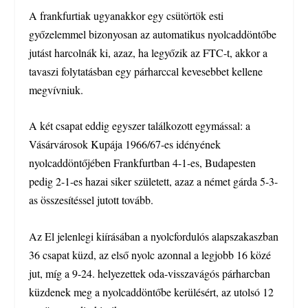
A frankfurtiak ugyanakkor egy csütörtök esti
győzelemmel bizonyosan az automatikus nyolcaddöntőbe
jutást harcolnák ki, azaz, ha legyőzik az FTC-t, akkor a
tavaszi folytatásban egy párharccal kevesebbet kellene
megvívniuk.
A két csapat eddig egyszer találkozott egymással: a
Vásárvárosok Kupája 1966/67-es idényének
nyolcaddöntőjében Frankfurtban 4-1-es, Budapesten
pedig 2-1-es hazai siker született, azaz a német gárda 5-3-
as összesítéssel jutott tovább.
Az El jelenlegi kiírásában a nyolcfordulós alapszakaszban
36 csapat küzd, az első nyolc azonnal a legjobb 16 közé
jut, míg a 9-24. helyezettek oda-visszavágós párharcban
küzdenek meg a nyolcaddöntőbe kerülésért, az utolsó 12