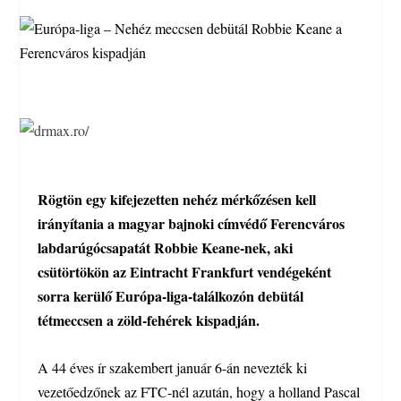
Rögtön egy kifejezetten nehéz mérkőzésen kell
irányítania a magyar bajnoki címvédő Ferencváros
labdarúgócsapatát Robbie Keane-nek, aki
csütörtökön az Eintracht Frankfurt vendégeként
sorra kerülő Európa-liga-találkozón debütál
tétmeccsen a zöld-fehérek kispadján.
A 44 éves ír szakembert január 6-án nevezték ki
vezetőedzőnek az FTC-nél azután, hogy a holland Pascal