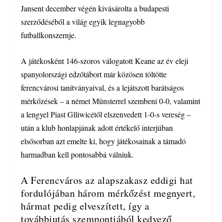
Jansent december végén kivásárolta a budapesti
szerződéséből a világ egyik legnagyobb
futballkonszernje.
A játékosként 146-szoros válogatott Keane az év eleji
spanyolországi edzőtábort már közösen töltötte
ferencvárosi tanítványaival, és a lejátszott barátságos
mérkőzések – a német Münsterrel szembeni 0-0, valamint
a lengyel Piast Glliwicétől elszenvedett 1-0-s vereség –
után a klub honlapjának adott értékelő interjúban
elsősorban azt emelte ki, hogy játékosainak a támadó
harmadban kell pontosabbá válniuk.
A Ferencváros az alapszakasz eddigi hat
fordulójában három mérkőzést megnyert,
hármat pedig elveszített, így a
továbbjutás szempontjából kedvező