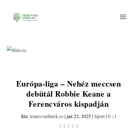
Európa-liga – Nehéz meccsen
debütál Robbie Keane a
Ferencváros kispadján
Írta:
temesvarihirek.ro
|
jan 22, 2025
|
Sport
|
0
|