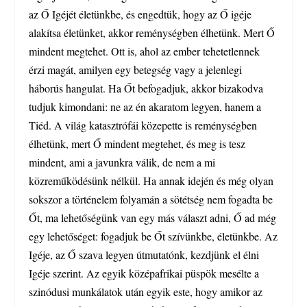
az Ő Igéjét életünkbe, és engedtük, hogy az Ő igéje
alakítsa életünket, akkor reménységben élhetünk. Mert Ő
mindent megtehet. Ott is, ahol az ember tehetetlennek
érzi magát, amilyen egy betegség vagy a jelenlegi
háborús hangulat. Ha Őt befogadjuk, akkor bizakodva
tudjuk kimondani: ne az én akaratom legyen, hanem a
Tiéd. A világ katasztrófái közepette is reménységben
élhetünk, mert Ő mindent megtehet, és meg is tesz
mindent, ami a javunkra válik, de nem a mi
közreműködésünk nélkül. Ha annak idején és még olyan
sokszor a történelem folyamán a sötétség nem fogadta be
Őt, ma lehetőségünk van egy más választ adni, Ő ad még
egy lehetőséget: fogadjuk be Őt szívünkbe, életünkbe. Az
Igéje, az Ő szava legyen útmutatónk, kezdjünk el élni
Igéje szerint. Az egyik középafrikai püspök mesélte a
szinódusi munkálatok után egyik este, hogy amikor az