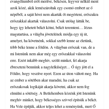
evangéliumból erőt merítve, békésen, fegyver nélkül ment
azok közé, akik lemészároltak egy csomó embert az ő
népéből, a saját hívei nem akarták őt megérteni, erőszakra
erőszakkal akartak válaszolni. Csak utólag látták be,
hogy így lehetett békét kötni, békét teremteni… Jézus
magatartása, a világba jövetelének módja egy új út,
amelyet, ha követnénk, sokkal szebb lenne az életünk,
több béke lenne a földön. A világban erőszak van, de a
mi Istenünk nem akar még egy erőszakkal válaszolni
erre. Ezért inkább meghív, szólít minket, fel akarja
ébreszteni bennünk a nagylelkűséget… Ő úgy jött el a
Földre, hogy veszítve nyert. Ezen az úton váltott meg. Ha
az ember a sötétben akar maradni, ha csak az
erőszakosak logikáját akarja követni, akkor nem fog
elmúlni a sötétség. A Betlehemben közénk jött Istenünk
meghív minket, hogy békességes szívvel építsük a békét.
Ha Vele építjük, akkor teljes lehet a reményünk, mert Ő