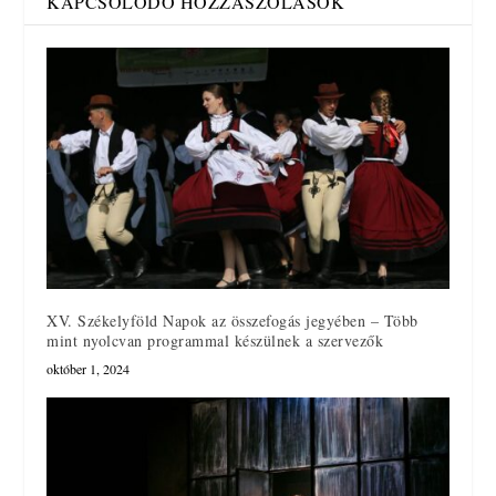
KAPCSOLÓDÓ HOZZÁSZÓLÁSOK
XV. Székelyföld Napok az összefogás jegyében – Több
mint nyolcvan programmal készülnek a szervezők
október 1, 2024