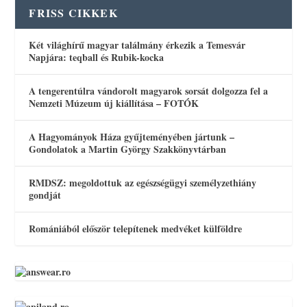
FRISS CIKKEK
Két világhírű magyar találmány érkezik a Temesvár
Napjára: teqball és Rubik-kocka
A tengerentúlra vándorolt magyarok sorsát dolgozza fel a
Nemzeti Múzeum új kiállítása – FOTÓK
A Hagyományok Háza gyűjteményében jártunk –
Gondolatok a Martin György Szakkönyvtárban
RMDSZ: megoldottuk az egészségügyi személyzethiány
gondját
Romániából először telepítenek medvéket külföldre