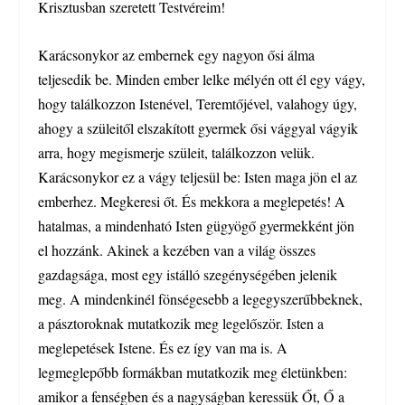
Krisztusban szeretett Testvéreim!
Karácsonykor az embernek egy nagyon ősi álma
teljesedik be. Minden ember lelke mélyén ott él egy vágy,
hogy találkozzon Istenével, Teremtőjével, valahogy úgy,
ahogy a szüleitől elszakított gyermek ősi vággyal vágyik
arra, hogy megismerje szüleit, találkozzon velük.
Karácsonykor ez a vágy teljesül be: Isten maga jön el az
emberhez. Megkeresi őt. És mekkora a meglepetés! A
hatalmas, a mindenható Isten gügyögő gyermekként jön
el hozzánk. Akinek a kezében van a világ összes
gazdagsága, most egy istálló szegénységében jelenik
meg. A mindenkinél fönségesebb a legegyszerűbbeknek,
a pásztoroknak mutatkozik meg legelőször. Isten a
meglepetések Istene. És ez így van ma is. A
legmeglepőbb formákban mutatkozik meg életünkben:
amikor a fenségben és a nagyságban keressük Őt, Ő a