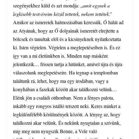
szegényekhez küld és azt mondja: „
amit egynek a
legkisebb testvéreim közül tettetek, nekem tettétek
.”
Amikor az ismeretek halmozásában keressük, Ő hálát ad
az Atyának, hogy az Ő dolgainak ismeretét elrejtette a
bölcsek és tanultak elől és a kicsinyeknek nyilatkoztatta
ki. Isten végtelen. Végtelen a meglepetéseiben is. És ez
így van a mi életünkben is. Minden nap másként
jelentkezik… frissen tartja a hitünket, amivel újra és újra
válaszolunk meglepetéseire. Ha tegnap a templomban
találtunk rá, lehet, hogy ma egy irodában, vagy a
konyhában a fazekak között akar találkozni velünk…
Elénk jön a családi otthonban. Nem a fényes palota,
inkább egy rongyos istálló tetszett neki. Keres minket a
legkülönfélébb körülmények között. A lényeg az, hogy
találkozni akar velünk. És nekünk nyugtalan a szívünk,
míg meg nem nyugszik Benne, a Vele való