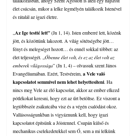
találkozásban, ahogy Szent Ágoston is átéli egy hajszolt
élet csúcsán, mikor a lelke legmélyén találkozik Istenével
és rátalál az igazi életre.
Az Ige testté lett”
„
(Jn 1, 14). Isten emberré lett, közénk
jött, és közöttünk lakozott. A világ sötétségébe jött…
fényt és melegséget hozott… és ennél sokkal többet: az
élet teljességét. „
Őbenne élet volt, és ez az élet volt az
emberek világossága
” (Jn 1, 4) – olvassuk szent János
a Vele való
Evangéliumában. Ezért, Testvéreim,
kapcsolatot semmivel nem lehet helyettesíteni
. Ha
nincs meg Vele az élő kapcsolat, akkor az ember elkezd
pótlékokat keresni, hogy ezt az űrt betöltse. Ez viszont a
legtöbbször zsákutcába visz és a végén csalódást okoz.
Vallásosságunkban is vigyáznunk kell, hogy igazi
kapcsolatot építsünk a Jóistennel. Csupán külső és
mechanikus cselekedetekkel sem Ő, sem a mi lelkünk