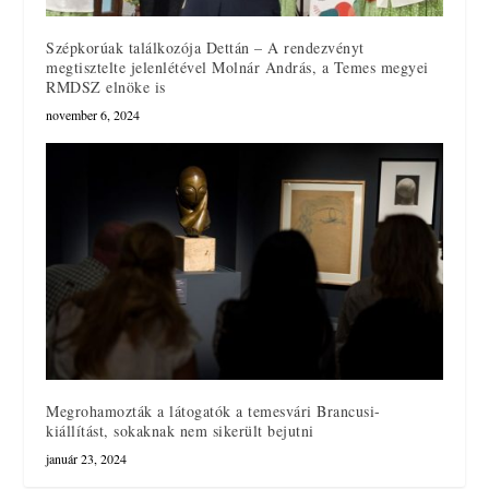
Szépkorúak találkozója Dettán – A rendezvényt
megtisztelte jelenlétével Molnár András, a Temes megyei
RMDSZ elnöke is
november 6, 2024
Megrohamozták a látogatók a temesvári Brancusi-
kiállítást, sokaknak nem sikerült bejutni
január 23, 2024