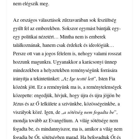
nem elégszik meg.
Az országos választások zűrzavarában sok feszültség
gyűlt fel az emberekben. Sokszor egymást bántják egy-
egy politikai nézetért… Mintha nem is emberek
találkoznának, hanem csak érdekek és ideológiák…
Persze ott van a jogos félelem is, nehogy valami rosszat
hozzunk magunkra. Ugyanakkor a karácsonyi ünnep
mindezekben a helyzetekben reménységünk forrására
irányítja a tekintetünket: „
Az Ige testté lett
”, Isten Fia
közénk jött. Ez a reményünk ma is, a reménytelenségek
közepette: engedjük, hívjuk, hogy újra és újra jöjjön be
Jézus és az Ő lelkülete a szívünkbe, közösségeinkbe, a
viszályok közé. Igen, de „
a sötétség nem fogadta be
”,
mondja tovább az Evangélium. A világ sötétsége nem
fogadta be, és mindannyiszor, ma is, amikor a világ nem
fogadja be Őt, sötétségben marad. Ha befogadtuk Őt és