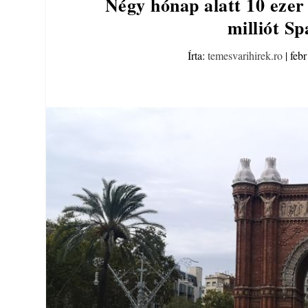
Négy hónap alatt 10 ezer
milliót S
Írta:
temesvarihirek.ro
|
febr