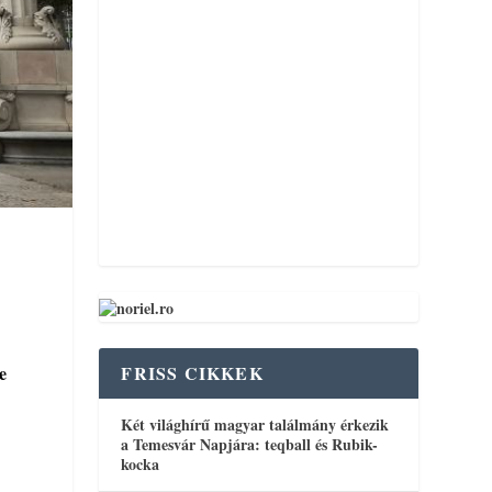
FRISS CIKKEK
e
Két világhírű magyar találmány érkezik
a Temesvár Napjára: teqball és Rubik-
kocka