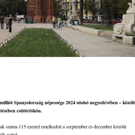
milliót Spanyolország népessége 2024 utolsó negyedévében – közölt
entésében csütörtökön.
inak száma 115 ezerrel emelkedett a szeptember és december közötti
lők voltak.