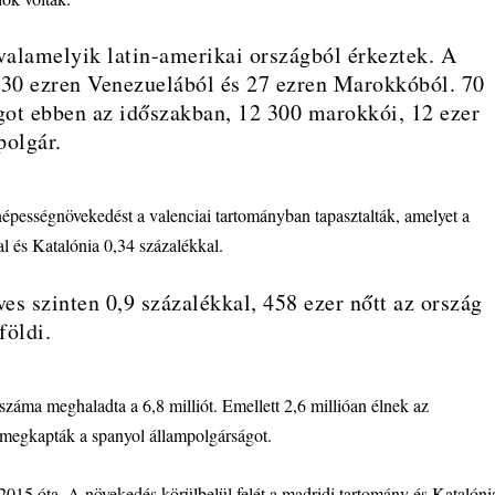
valamelyik latin-amerikai országból érkeztek. A
 30 ezren Venezuelából és 27 ezren Marokkóból. 70
ágot ebben az időszakban, 12 300 marokkói, 12 ezer
polgár.
népességnövekedést a valenciai tartományban tapasztalták, amelyet a
l és Katalónia 0,34 százalékkal.
ves szinten 0,9 százalékkal, 458 ezer nőtt az ország
földi.
száma meghaladta a 6,8 milliót. Emellett 2,6 millióan élnek az
 megkapták a spanyol állampolgárságot.
2015 óta. A növekedés körülbelül felét a madridi tartomány és Katalóni