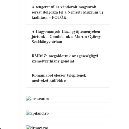
A tengerentúlra vándorolt magyarok
sorsát dolgozza fel a Nemzeti Múzeum új
kiállítása – FOTÓK
A Hagyományok Háza gyűjteményében
jártunk – Gondolatok a Martin György
Szakkönyvtárban
RMDSZ: megoldottuk az egészségügyi
személyzethiány gondját
Romániából először telepítenek
medvéket külföldre
a