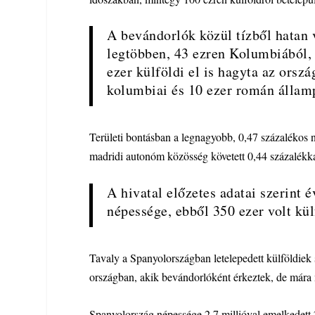
A bevándorlók közül tízből hatan 
legtöbben, 43 ezren Kolumbiából,
ezer külföldi el is hagyta az orsz
kolumbiai és 10 ezer román állam
Területi bontásban a legnagyobb, 0,47 százalékos 
madridi autonóm közösség követett 0,44 százalékka
A hivatal előzetes adatai szerint é
népessége, ebből 350 ezer volt kül
Tavaly a Spanyolországban letelepedett külföldiek 
országban, akik bevándorlóként érkeztek, de mára
Spanyolország népessége 2,7 millióval emelkedett 