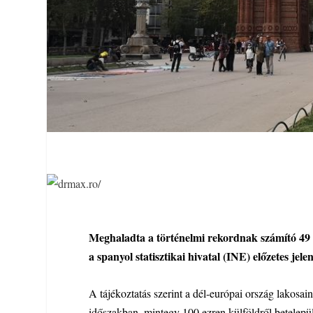
Meghaladta a történelmi rekordnak számító 49 
a spanyol statisztikai hivatal (INE) előzetes jel
A tájékoztatás szerint a dél-európai ország lakosa
időszakban, mintegy 100 ezren külföldről betelepü