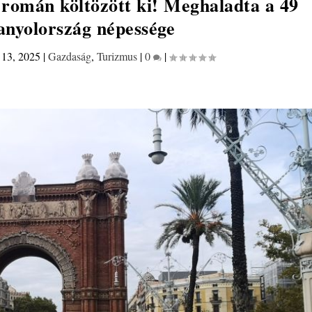
 román költözött ki! Meghaladta a 49
panyolország népessége
 13, 2025
|
Gazdaság
,
Turizmus
|
0
|