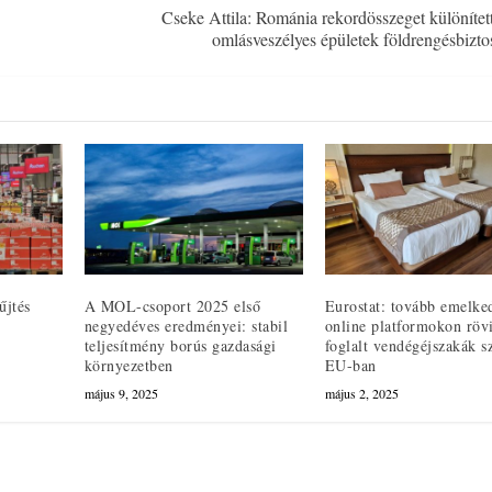
Cseke Attila: Románia rekordösszeget különített
omlásveszélyes épületek földrengésbiztos
űjtés
A MOL-csoport 2025 első
Eurostat: tovább emelked
negyedéves eredményei: stabil
online platformokon röv
teljesítmény borús gazdasági
foglalt vendégéjszakák s
környezetben
EU-ban
május 9, 2025
május 2, 2025