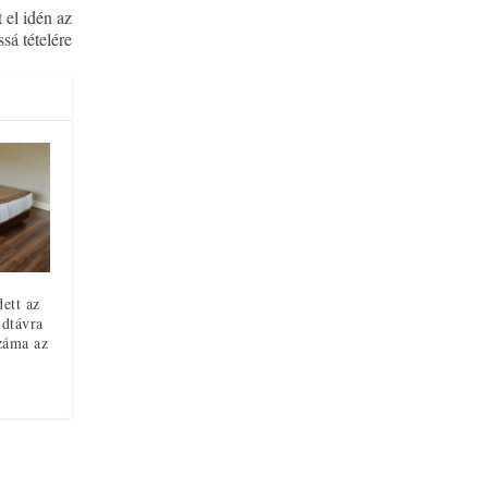
 el idén az
sá tételére
ett az
idtávra
záma az