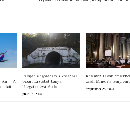
y
Parajd: Megoldható a korábban
Kelemen Didák emlékhel
z Air – A
bezárt Erzsébet-bánya
aradi Minorita templom
rintett
látogathatóvá tétele
szeptember 26, 2024
június 3, 2026