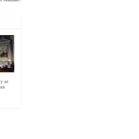
y az
ban