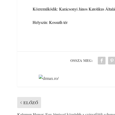
Közreműködik: Karácsonyi János Katolikus Által
Helyszín: Kossuth tér
OSSZA MEG:
ELŐZŐ
Kelemen Hunor: Egy lépéssel közelebb a szárazföldi scheng