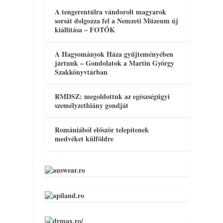
A tengerentúlra vándorolt magyarok
sorsát dolgozza fel a Nemzeti Múzeum új
kiállítása – FOTÓK
A Hagyományok Háza gyűjteményében
jártunk – Gondolatok a Martin György
Szakkönyvtárban
RMDSZ: megoldottuk az egészségügyi
személyzethiány gondját
Romániából először telepítenek
medvéket külföldre