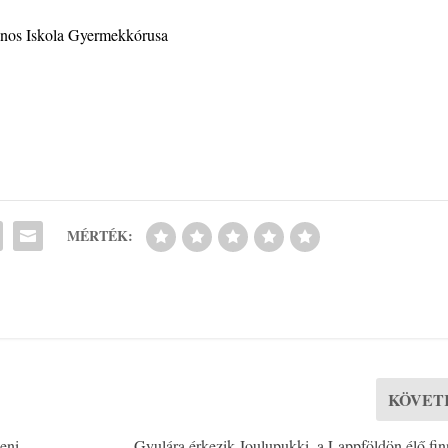
ános Iskola Gyermekkórusa
MÉRTÉK:
KÖVET
eni
Gyulára érkezik Joulupukki, a Lappföldön élő fi