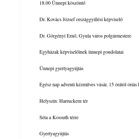
18.00 Ünnepi köszöntő
Dr. Kovács József országgyűlési képviselő
Dr. Görgényi Ernő, Gyula város polgármestere
Egyházak képviselőinek ünnepi gondolatai
Ünnepi gyertyagyújtás
Egész nap adventi kézműves vásár, 15 órától óri
Helyszín: Harruckern tér
Séta a Kossuth térre
Gyertyagyújtás