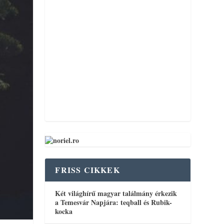
FRISS CIKKEK
Két világhírű magyar találmány érkezik
a Temesvár Napjára: teqball és Rubik-
kocka