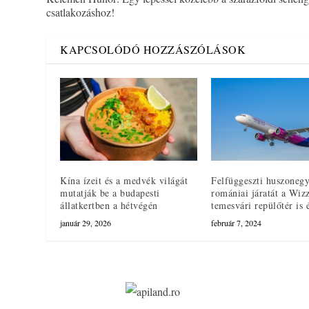
csatlakozáshoz!
KAPCSOLÓDÓ HOZZÁSZÓLÁSOK
Kína ízeit és a medvék világát
Felfüggeszti huszoneg
mutatják be a budapesti
romániai járatát a Wiz
állatkertben a hétvégén
temesvári repülőtér is é
január 29, 2026
február 7, 2024