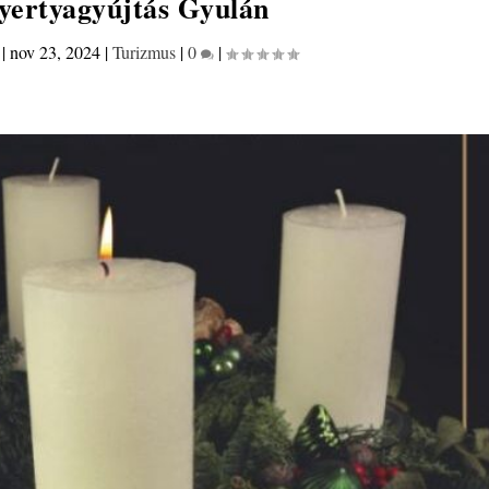
yertyagyújtás Gyulán
|
nov 23, 2024
|
Turizmus
|
0
|