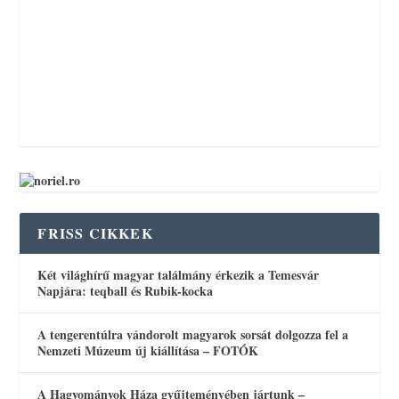
FRISS CIKKEK
Két világhírű magyar találmány érkezik a Temesvár
Napjára: teqball és Rubik-kocka
A tengerentúlra vándorolt magyarok sorsát dolgozza fel a
Nemzeti Múzeum új kiállítása – FOTÓK
A Hagyományok Háza gyűjteményében jártunk –