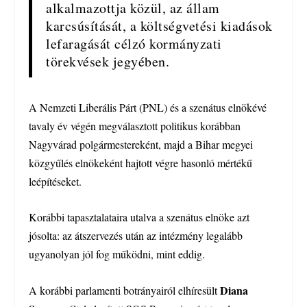
alkalmazottja közül, az állam
karcsúsítását, a költségvetési kiadások
lefaragását célzó kormányzati
törekvések jegyében.
A Nemzeti Liberális Párt (PNL) és a szenátus elnökévé
tavaly év végén megválasztott politikus korábban
Nagyvárad polgármestereként, majd a Bihar megyei
közgyűlés elnökeként hajtott végre hasonló mértékű
leépítéseket.
Korábbi tapasztalataira utalva a szenátus elnöke azt
jósolta: az átszervezés után az intézmény legalább
ugyanolyan jól fog működni, mint eddig.
Diana
A korábbi parlamenti botrányairól elhíresült