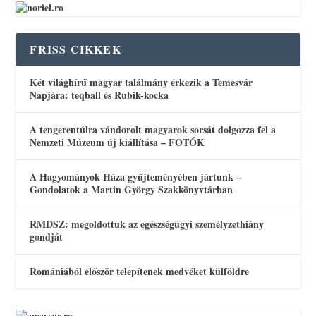
FRISS CIKKEK
Két világhírű magyar találmány érkezik a Temesvár
Napjára: teqball és Rubik-kocka
A tengerentúlra vándorolt magyarok sorsát dolgozza fel a
Nemzeti Múzeum új kiállítása – FOTÓK
A Hagyományok Háza gyűjteményében jártunk –
Gondolatok a Martin György Szakkönyvtárban
RMDSZ: megoldottuk az egészségügyi személyzethiány
gondját
Romániából először telepítenek medvéket külföldre