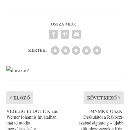
OSSZA MEG:
MÉRTÉK:
ELŐZŐ
KÖVETKEZŐ
VÉGLEG ELDŐLT: Klaus
MNMKK OSZK:
Werner Iohannis hivatalban
Drakulától a Rákóczi-
marad utódja
szabadságharcig – újabb
megválasztásáig
különlegességek a Régi