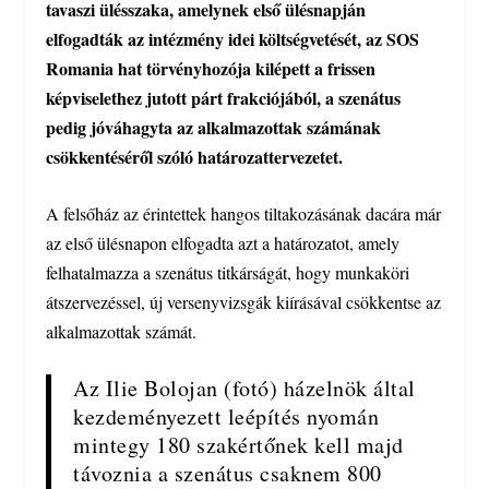
tavaszi ülésszaka, amelynek első ülésnapján
elfogadták az intézmény idei költségvetését, az SOS
Romania hat törvényhozója kilépett a frissen
képviselethez jutott párt frakciójából, a szenátus
pedig jóváhagyta az alkalmazottak számának
csökkentéséről szóló határozattervezetet.
A felsőház az érintettek hangos tiltakozásának dacára már
az első ülésnapon elfogadta azt a határozatot, amely
felhatalmazza a szenátus titkárságát, hogy munkaköri
átszervezéssel, új versenyvizsgák kiírásával csökkentse az
alkalmazottak számát.
Az Ilie Bolojan (fotó) házelnök által
kezdeményezett leépítés nyomán
mintegy 180 szakértőnek kell majd
távoznia a szenátus csaknem 800