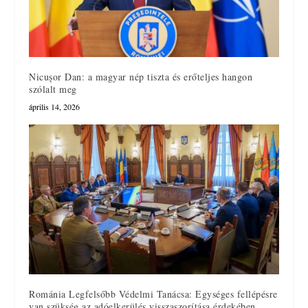
Nicușor Dan: a magyar nép tiszta és erőteljes hangon
szólalt meg
április 14, 2026
Románia Legfelsőbb Védelmi Tanácsa: Egységes fellépésre
van szükség az adóelkerülés visszaszorítása érdekében