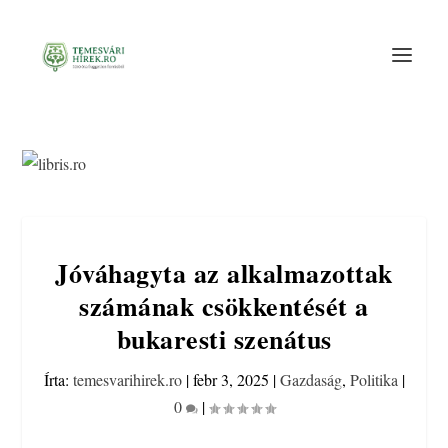
Jóváhagyta az alkalmazottak
számának csökkentését a
bukaresti szenátus
Írta:
temesvarihirek.ro
|
febr 3, 2025
|
Gazdaság
,
Politika
|
0
|