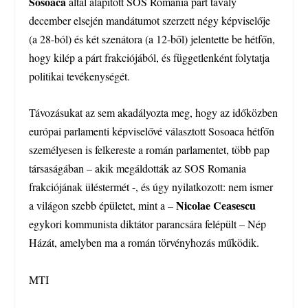
Sosoaca
által alapított SOS Romania párt tavaly
december elsején mandátumot szerzett négy képviselője
(a 28-ból) és két szenátora (a 12-ből) jelentette be hétfőn,
hogy kilép a párt frakciójából, és függetlenként folytatja
politikai tevékenységét.
Távozásukat az sem akadályozta meg, hogy az időközben
európai parlamenti képviselővé választott Sosoaca hétfőn
személyesen is felkereste a román parlamentet, több pap
társaságában – akik megáldották az SOS Romania
frakciójának üléstermét -, és úgy nyilatkozott: nem ismer
Nicolae Ceasescu
a világon szebb épületet, mint a –
egykori kommunista diktátor parancsára felépült – Nép
Házát, amelyben ma a román törvényhozás működik.
MTI