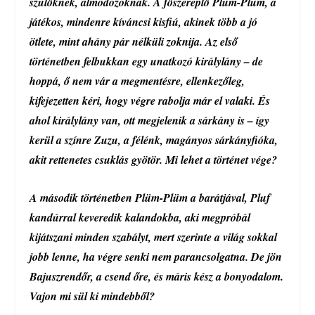
szülőknek, álmodozóknak. A főszereplő Plüm-Plüm, a
játékos, mindenre kíváncsi kisfiú, akinek több a jó
ötlete, mint ahány pár nélküli zoknija. Az első
történetben felbukkan egy unatkozó királylány – de
hoppá, ő nem vár a megmentésre, ellenkezőleg,
kifejezetten kéri, hogy végre rabolja már el valaki. És
ahol királylány van, ott megjelenik a sárkány is – így
kerül a színre Zuzu, a félénk, magányos sárkányfióka,
akit rettenetes csuklás gyötör. Mi lehet a történet vége?
A második történetben Plüm-Plüm a barátjával, Pluf
kandúrral keveredik kalandokba, aki megpróbál
kijátszani minden szabályt, mert szerinte a világ sokkal
jobb lenne, ha végre senki nem parancsolgatna. De jön
Bajuszrendőr, a csend őre, és máris kész a bonyodalom.
Vajon mi sül ki mindebből?