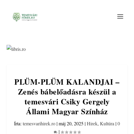
PLÜM-PLÜM KALANDJAI –
Zenés bábelőadásra készül a
temesvári Csiky Gergely
Állami Magyar Színház
Írta:
temesvarihirek.ro
|
máj 20, 2025
|
Hirek
,
Kultúra
|
0
|