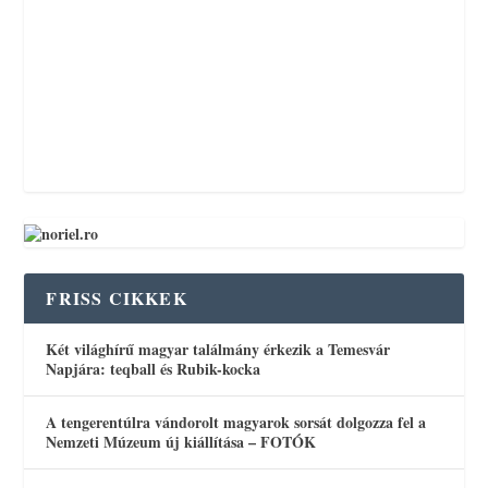
FRISS CIKKEK
Két világhírű magyar találmány érkezik a Temesvár
Napjára: teqball és Rubik-kocka
A tengerentúlra vándorolt magyarok sorsát dolgozza fel a
Nemzeti Múzeum új kiállítása – FOTÓK