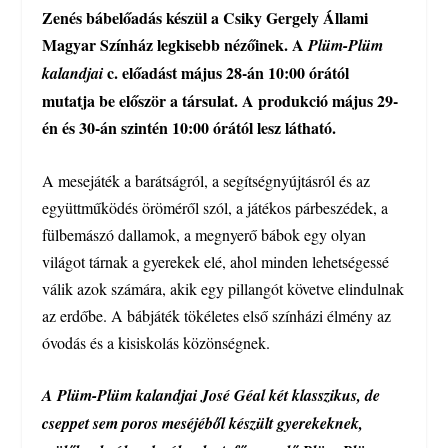
Zenés bábelőadás készül a Csiky Gergely Állami
Magyar Színház legkisebb nézőinek. A
Plüm-Plüm
c. előadást május 28-án 10:00 órától
kalandjai
mutatja be először a társulat. A produkció május 29-
én és 30-án szintén 10:00 órától lesz látható.
A mesejáték a barátságról, a segítségnyújtásról és az
együttműködés öröméről szól, a játékos párbeszédek, a
fülbemászó dallamok, a megnyerő bábok egy olyan
világot tárnak a gyerekek elé, ahol minden lehetségessé
válik azok számára, akik egy pillangót követve elindulnak
az erdőbe. A bábjáték tökéletes első színházi élmény az
óvodás és a kisiskolás közönségnek.
A Plüm-Plüm kalandjai José Géal két klasszikus, de
cseppet sem poros meséjéből készült gyerekeknek,