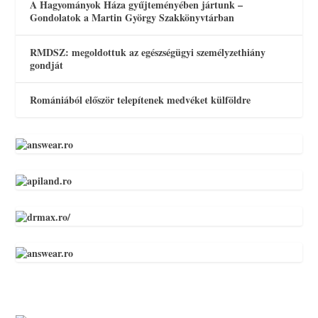
A Hagyományok Háza gyűjteményében jártunk –
Gondolatok a Martin György Szakkönyvtárban
RMDSZ: megoldottuk az egészségügyi személyzethiány
gondját
Romániából először telepítenek medvéket külföldre