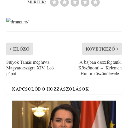
MÉRTÉK:
ELŐZŐ
KÖVETKEZŐ
Sulyok Tamás meghívta
A bajban összefogtunk.
Magyarországra XIV. Leó
Köszönöm! – Kelemen
pápát
Hunor köszönőlevele
KAPCSOLÓDÓ HOZZÁSZÓLÁSOK