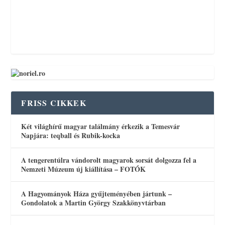
FRISS CIKKEK
Két világhírű magyar találmány érkezik a Temesvár
Napjára: teqball és Rubik-kocka
A tengerentúlra vándorolt magyarok sorsát dolgozza fel a
Nemzeti Múzeum új kiállítása – FOTÓK
A Hagyományok Háza gyűjteményében jártunk –
Gondolatok a Martin György Szakkönyvtárban