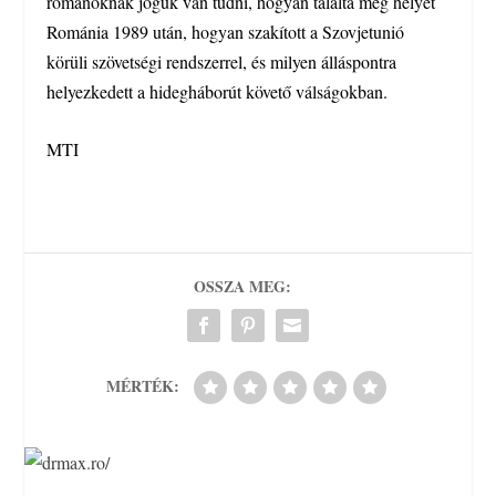
románoknak joguk van tudni, hogyan találta meg helyét
Románia 1989 után, hogyan szakított a Szovjetunió
körüli szövetségi rendszerrel, és milyen álláspontra
helyezkedett a hidegháborút követő válságokban.
MTI
OSSZA MEG:
MÉRTÉK: