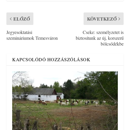
ELŐZŐ
KÖVETKEZŐ
Jegyesoktatási
Cseke: személyzetet is
szemináriumok Temesváron
biztosítunk az új, korszerű
bölcsődékbe
KAPCSOLÓDÓ HOZZÁSZÓLÁSOK