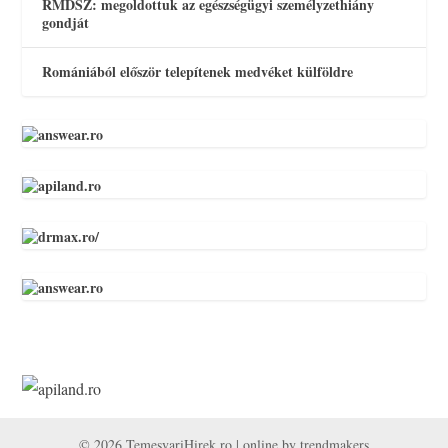
RMDSZ: megoldottuk az egészségügyi személyzethiány
gondját
Romániából először telepítenek medvéket külföldre
© 2026 TemesvariHirek.ro | online by
trendmakers