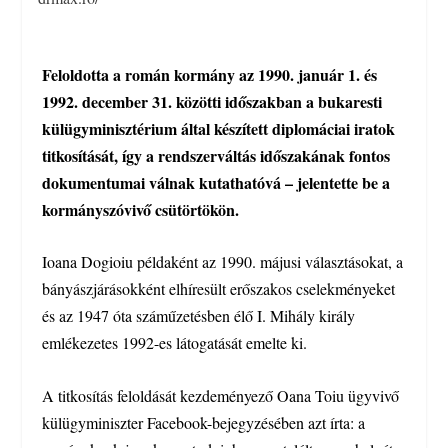
Feloldotta a román kormány az 1990. január 1. és
1992. december 31. közötti időszakban a bukaresti
külügyminisztérium által készített diplomáciai iratok
titkosítását, így a rendszerváltás időszakának fontos
dokumentumai válnak kutathatóvá – jelentette be a
kormányszóvivő csütörtökön.
Ioana Dogioiu példaként az 1990. májusi választásokat, a
bányászjárásokként elhíresült erőszakos cselekményeket
és az 1947 óta száműzetésben élő I. Mihály király
emlékezetes 1992-es látogatását emelte ki.
A titkosítás feloldását kezdeményező Oana Toiu ügyvivő
külügyminiszter Facebook-bejegyzésében azt írta: a