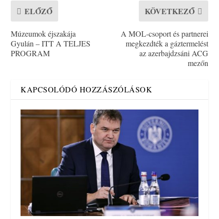
ELŐZŐ
KÖVETKEZŐ
Múzeumok éjszakája
A MOL-csoport és partnerei
Gyulán – ITT A TELJES
megkezdték a gáztermelést
PROGRAM
az azerbajdzsáni ACG
mezőn
KAPCSOLÓDÓ HOZZÁSZÓLÁSOK