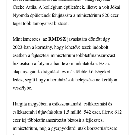
Cseke Attila. A kollégium épületének, illetve a volt Jókai
Nyomda épületének felújítására a minisztérium 820 ezer
lejjel több támogatást biztosít.
RMDSZ
Mint ismeretes, az
javaslatára döntött úgy
2023-ban a kormány, hogy lehetővé teszi: indokolt
esetben a fejlesztési minisztérium többletfinanszírozást
biztosítson a folyamatban lévő munkálatokra. Ez az
alapanyagárak drágulását és más többletköltségeket
fedez, segíti hogy a beruházások befejezése ne kerüljön
veszélybe.
Hargita megyében a csíkszenttamási, csíkkozmási és
csíkkarcfalvi útjavításokra 1,5 millió, 542 ezer, illetve 612
ezer lej többletfinanszírozást biztosít a fejlesztési
minisztérium, míg a gyergyóditrói utak korszerűsítésére