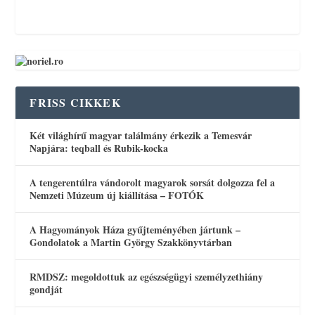
FRISS CIKKEK
Két világhírű magyar találmány érkezik a Temesvár
Napjára: teqball és Rubik-kocka
A tengerentúlra vándorolt magyarok sorsát dolgozza fel a
Nemzeti Múzeum új kiállítása – FOTÓK
A Hagyományok Háza gyűjteményében jártunk –
Gondolatok a Martin György Szakkönyvtárban
RMDSZ: megoldottuk az egészségügyi személyzethiány
gondját