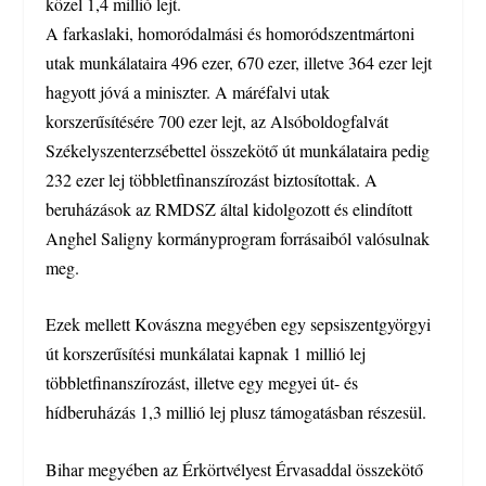
közel 1,4 millió lejt.
A farkaslaki, homoródalmási és homoródszentmártoni
utak munkálataira 496 ezer, 670 ezer, illetve 364 ezer lejt
hagyott jóvá a miniszter. A máréfalvi utak
korszerűsítésére 700 ezer lejt, az Alsóboldogfalvát
Székelyszenterzsébettel összekötő út munkálataira pedig
232 ezer lej többletfinanszírozást biztosítottak. A
beruházások az RMDSZ által kidolgozott és elindított
Anghel Saligny kormányprogram forrásaiból valósulnak
meg.
Ezek mellett Kovászna megyében egy sepsiszentgyörgyi
út korszerűsítési munkálatai kapnak 1 millió lej
többletfinanszírozást, illetve egy megyei út- és
hídberuházás 1,3 millió lej plusz támogatásban részesül.
Bihar megyében az Érkörtvélyest Érvasaddal összekötő