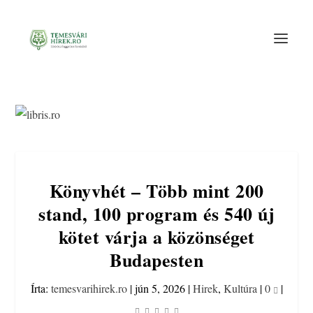
Könyvhét – Több mint 200
stand, 100 program és 540 új
kötet várja a közönséget
Budapesten
Írta:
temesvarihirek.ro
|
jún 5, 2026
|
Hirek
,
Kultúra
|
0
|