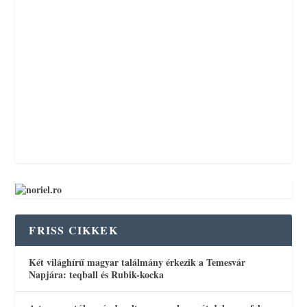
FRISS CIKKEK
Két világhírű magyar találmány érkezik a Temesvár
Napjára: teqball és Rubik-kocka