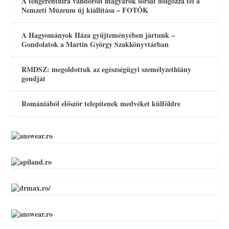
A tengerentúlra vándorolt magyarok sorsát dolgozza fel a
Nemzeti Múzeum új kiállítása – FOTÓK
A Hagyományok Háza gyűjteményében jártunk –
Gondolatok a Martin György Szakkönyvtárban
RMDSZ: megoldottuk az egészségügyi személyzethiány
gondját
Romániából először telepítenek medvéket külföldre