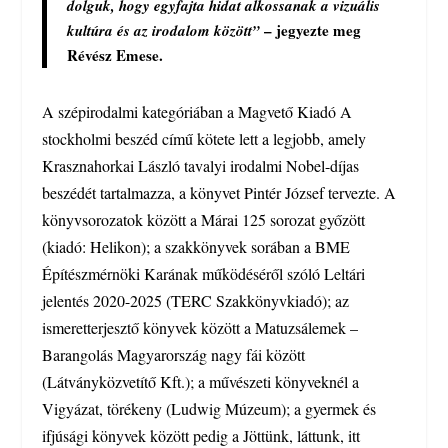
dolguk, hogy egyfajta hidat alkossanak a vizuális
– jegyezte meg
kultúra és az irodalom között”
Révész Emese.
A szépirodalmi kategóriában a Magvető Kiadó A
stockholmi beszéd című kötete lett a legjobb, amely
Krasznahorkai László tavalyi irodalmi Nobel-díjas
beszédét tartalmazza, a könyvet Pintér József tervezte. A
könyvsorozatok között a Márai 125 sorozat győzött
(kiadó: Helikon); a szakkönyvek sorában a BME
Építészmérnöki Karának működéséről szóló Leltári
jelentés 2020-2025 (TERC Szakkönyvkiadó); az
ismeretterjesztő könyvek között a Matuzsálemek –
Barangolás Magyarország nagy fái között
(Látványközvetítő Kft.); a művészeti könyveknél a
Vigyázat, törékeny (Ludwig Múzeum); a gyermek és
ifjúsági könyvek között pedig a Jöttünk, láttunk, itt