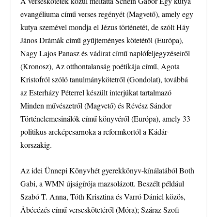
A verseskötetek közül méltatta Schein Gábor Egy kutya
evangéliuma című verses regényét (Magvető), amely egy
kutya szemével mondja el Jézus történetét, de szólt Háy
János Drámák című gyűjteményes kötetétől (Európa),
Nagy Lajos Panasz és vádirat című naplófeljegyzéseiről
(Kronosz), Az otthontalanság poétikája című, Agota
Kristofról szóló tanulmánykötetről (Gondolat), továbbá
az Esterházy Péterrel készült interjúkat tartalmazó
Minden művészetről (Magvető) és Révész Sándor
Történelemcsinálók című könyvéről (Európa), amely 33
politikus arcképcsarnoka a reformkortól a Kádár-
korszakig.
Az idei Ünnepi Könyvhét gyerekkönyv-kínálatából Both
Gabi, a WMN újságírója mazsolázott. Beszélt például
Szabó T. Anna, Tóth Krisztina és Varró Dániel közös,
Ábécézés című verseskötetéről (Móra); Száraz Szofi