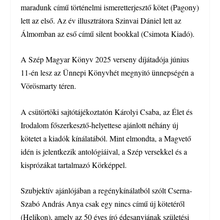
maradunk című történelmi ismeretterjesztő kötet (Pagony)
lett az első. Az év illusztrátora Szinvai Dániel lett az
Álmomban az eső című silent bookkal (Csimota Kiadó).
A Szép Magyar Könyv 2025 verseny díjátadója június
11-én lesz az Ünnepi Könyvhét megnyitó ünnepségén a
Vörösmarty téren.
A csütörtöki sajtótájékoztatón Károlyi Csaba, az Élet és
Irodalom főszerkesztő-helyettese ajánlott néhány új
kötetet a kiadók kínálatából. Mint elmondta, a Magvető
idén is jelentkezik antológiáival, a Szép versekkel és a
kisprózákat tartalmazó Körképpel.
Szubjektív ajánlójában a regénykínálatból szólt Cserna-
Szabó András Anya csak egy nincs című új kötetéről
(Helikon), amely az 50 éves író édesanyjának születési