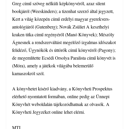
Greg című szöveg nélküli képkönyvéről, azaz silent
bookjáról (Weeskinders); a tizenhat szerző által jegyzett,
Kert a világ közepén című erdélyi magyar gyerekvers-
antológiáról (Gutenberg); Novák Zsüliet A keszthelyi
kraken titka című regényéről (Manó Könyvek); Mészöly
Ágnesnek a rendszerváltást megelőző izgalmas időszakot
felidéző, Ügynökök és úttörők című könyvéről (Pagony);
de megemlítette Ecsédi Orsolya Paralista című könyvét is
(Móra), amely a játékok világába belemerülő
kamaszokról szól.
A könyvhetet kísérő kiadvány, a Könyvheti Prospektus
elérhető nyomtatott formában, online pedig az Ünnepi
Könyvhét weboldalán tájékozódhatnak az olvasók. A
Könyvheti Jegyzéket online lehet elérni.
MTI