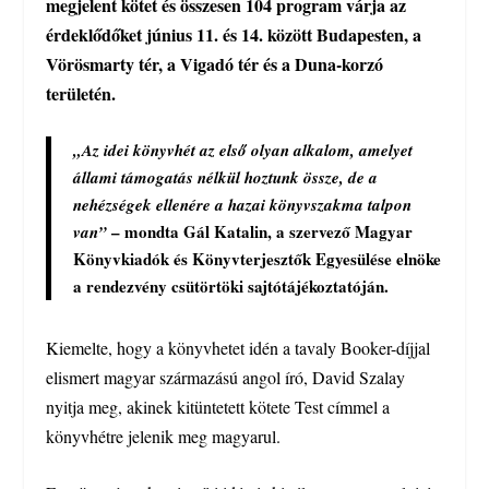
megjelent kötet és összesen 104 program várja az
érdeklődőket június 11. és 14. között Budapesten, a
Vörösmarty tér, a Vigadó tér és a Duna-korzó
területén.
„Az idei könyvhét az első olyan alkalom, amelyet
állami támogatás nélkül hoztunk össze, de a
nehézségek ellenére a hazai könyvszakma talpon
– mondta Gál Katalin, a szervező Magyar
van”
Könyvkiadók és Könyvterjesztők Egyesülése elnöke
a rendezvény csütörtöki sajtótájékoztatóján.
Kiemelte, hogy a könyvhetet idén a tavaly Booker-díjjal
elismert magyar származású angol író, David Szalay
nyitja meg, akinek kitüntetett kötete Test címmel a
könyvhétre jelenik meg magyarul.