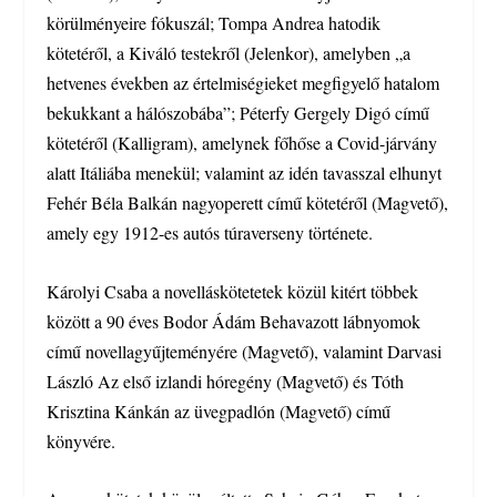
körülményeire fókuszál; Tompa Andrea hatodik
kötetéről, a Kiváló testekről (Jelenkor), amelyben „a
hetvenes években az értelmiségieket megfigyelő hatalom
bekukkant a hálószobába”; Péterfy Gergely Digó című
kötetéről (Kalligram), amelynek főhőse a Covid-járvány
alatt Itáliába menekül; valamint az idén tavasszal elhunyt
Fehér Béla Balkán nagyoperett című kötetéről (Magvető),
amely egy 1912-es autós túraverseny története.
Károlyi Csaba a novelláskötetetek közül kitért többek
között a 90 éves Bodor Ádám Behavazott lábnyomok
című novellagyűjteményére (Magvető), valamint Darvasi
László Az első izlandi hóregény (Magvető) és Tóth
Krisztina Kánkán az üvegpadlón (Magvető) című
könyvére.