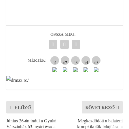
OSSZA MEG:
MÉRTÉK:
ELŐZŐ
KÖVETKEZŐ
Június 26-án indul a Gyulai
Megkezdődött a balatoni
Várszínház 63. nyári évada
kompkikötők felújítása, a