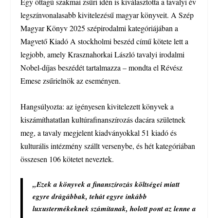
Egy öttagú szakmai zsűri idén is kiválasztotta a tavalyi év
legszínvonalasabb kivitelezésű magyar könyveit. A Szép
Magyar Könyv 2025 szépirodalmi kategóriájában a
Magvető Kiadó A stockholmi beszéd című kötete lett a
legjobb, amely Krasznahorkai László tavalyi irodalmi
Nobel-díjas beszédét tartalmazza – mondta el Révész
Emese zsűrielnök az eseményen.
Hangsúlyozta: az igényesen kivitelezett könyvek a
kiszámíthatatlan kultúrafinanszírozás dacára születnek
meg, a tavaly megjelent kiadványokkal 51 kiadó és
kulturális intézmény szállt versenybe, és hét kategóriában
összesen 106 kötetet neveztek.
„Ezek a könyvek a finanszírozás költségei miatt
egyre drágábbak, tehát egyre inkább
luxustermékeknek számítanak, holott pont az lenne a