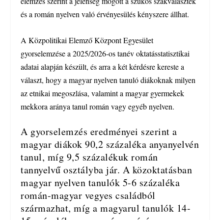
elemzés szerint a jelenség mögött a szűkös szakválaszték
és a román nyelven való érvényesülés kényszere állhat.
A Közpolitikai Elemző Központ Egyesület
gyorselemzése a 2025/2026-os tanév oktatásstatisztikai
adatai alapján készült, és arra a két kérdésre kereste a
választ, hogy a magyar nyelven tanuló diákoknak milyen
az etnikai megoszlása, valamint a magyar gyermekek
mekkora aránya tanul román vagy egyéb nyelven.
A gyorselemzés eredményei szerint a
magyar diákok 90,2 százaléka anyanyelvén
tanul, míg 9,5 százalékuk román
tannyelvű osztályba jár. A közoktatásban
magyar nyelven tanulók 5-6 százaléka
román-magyar vegyes családból
származhat, míg a magyarul tanulók 14-