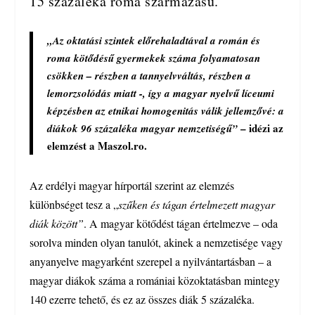
15 százaléka roma származású.
„Az oktatási szintek előrehaladtával a román és
roma kötődésű gyermekek száma folyamatosan
csökken – részben a tannyelvváltás, részben a
lemorzsolódás miatt -, így a magyar nyelvű líceumi
képzésben az etnikai homogenitás válik jellemzővé: a
– idézi az
diákok 96 százaléka magyar nemzetiségű”
elemzést a Maszol.ro.
Az erdélyi magyar hírportál szerint az elemzés
különbséget tesz a „
szűken és tágan értelmezett magyar
diák között”
. A magyar kötődést tágan értelmezve – oda
sorolva minden olyan tanulót, akinek a nemzetisége vagy
anyanyelve magyarként szerepel a nyilvántartásban – a
magyar diákok száma a romániai közoktatásban mintegy
140 ezerre tehető, és ez az összes diák 5 százaléka.