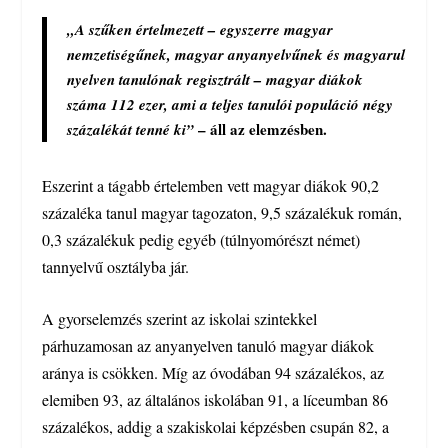
„A szűken értelmezett – egyszerre magyar
nemzetiségűnek, magyar anyanyelvűnek és magyarul
nyelven tanulónak regisztrált – magyar diákok
száma 112 ezer, ami a teljes tanulói populáció négy
– áll az elemzésben.
százalékát tenné ki”
Eszerint a tágabb értelemben vett magyar diákok 90,2
százaléka tanul magyar tagozaton, 9,5 százalékuk román,
0,3 százalékuk pedig egyéb (túlnyomórészt német)
tannyelvű osztályba jár.
A gyorselemzés szerint az iskolai szintekkel
párhuzamosan az anyanyelven tanuló magyar diákok
aránya is csökken. Míg az óvodában 94 százalékos, az
elemiben 93, az általános iskolában 91, a líceumban 86
százalékos, addig a szakiskolai képzésben csupán 82, a