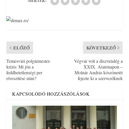
MÉRTÉK:
ELŐZŐ
KÖVETKEZŐ
Temesvári polgármester-
Végvár volt a díszvendég a
krízis: Mi jön a
XXIX. Aratónapon –
feddhetetlenségi per
Molnár András köszönetét
elveszítése után?
fejezte ki a szervezőknek
KAPCSOLÓDÓ HOZZÁSZÓLÁSOK