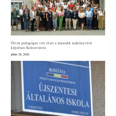
Ötven pedagógus vett részt a második tankönyvírói
képzésen Kolozsváron
július 28, 2026