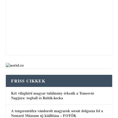
FRISS CIKKEK
Két világhírű magyar találmány érkezik a Temesvár
Napjára: teqball és Rubik-kocka
A tengerentúlra vándorolt magyarok sorsát dolgozza fel a
Nemzeti Múzeum új kiállítása – FOTÓK