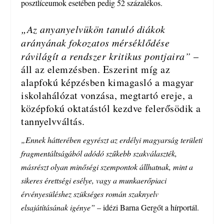
posztlíceumok esetében pedig 52 százalékos.
„Az anyanyelvükön tanuló diákok
arányának fokozatos mérséklődése
rávilágít a rendszer kritikus pontjaira”
–
áll az elemzésben. Eszerint míg az
alapfokú képzésben kimagasló a magyar
iskolahálózat vonzása, megtartó ereje, a
középfokú oktatástól kezdve felerősödik a
tannyelvváltás.
„Ennek hátterében egyrészt az erdélyi magyarság területi
fragmentáltságából adódó szűkebb szakválaszték,
másrészt olyan minőségi szempontok állhatnak, mint a
sikeres érettségi esélye, vagy a munkaerőpiaci
érvényesüléshez szükséges román szaknyelv
elsajátításának igénye”
– idézi Barna Gergőt a hírportál.