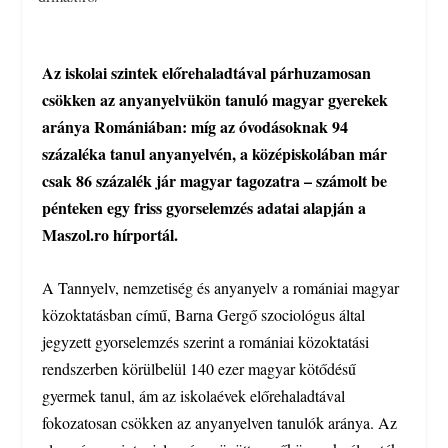
Az iskolai szintek előrehaladtával párhuzamosan
csökken az anyanyelvükön tanuló magyar gyerekek
aránya Romániában: míg az óvodásoknak 94
százaléka tanul anyanyelvén, a középiskolában már
csak 86 százalék jár magyar tagozatra – számolt be
pénteken egy friss gyorselemzés adatai alapján a
Maszol.ro hírportál.
A Tannyelv, nemzetiség és anyanyelv a romániai magyar
közoktatásban című, Barna Gergő szociológus által
jegyzett gyorselemzés szerint a romániai közoktatási
rendszerben körülbelül 140 ezer magyar kötődésű
gyermek tanul, ám az iskolaévek előrehaladtával
fokozatosan csökken az anyanyelven tanulók aránya. Az